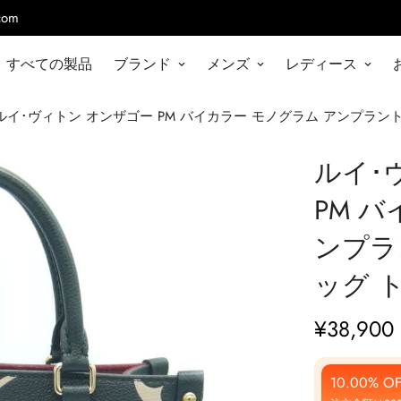
com
すべての製品
ブランド
メンズ
レディース
ルイ･ヴィトン オンザゴー PM バイカラー モノグラム アンプラント
ルイ･
PM 
ンプラン
ッグ 
¥
38,900
通
常
価
10.00% OF
格