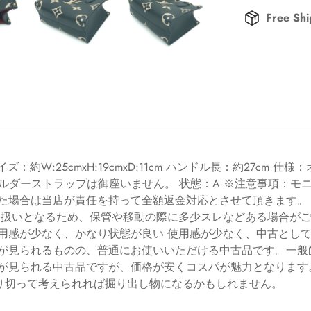
Free Shi
：約W:25cmxH:19cmxD:11cm ハンドル長：約27cm 
ョルダーストラップは御座いません。 状態：A ※注意事項：
た場合は当店が責任を持って全額返金対応とさせて頂きます。 
品扱いとなるため、保管や移動の際に多少スレなどある場合がご
用感が少なく、かなり状態が良い 使用感が少なく、中古とし
感が見られるものの、普通にお使いいただける中古品です。一般
が見られる中古品ですが、価格が安くコスパが魅力となります
り切って考えられれば掘り出し物になるかもしれません。