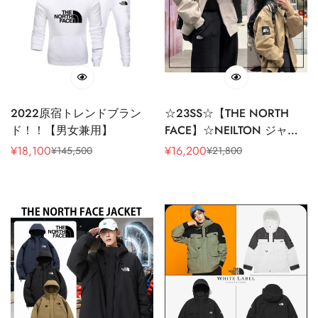
2022原宿トレンドブラン
☆23SS☆【THE NORTH
ド！！【男女兼用】
FACE】☆NEILTON ジャケ
ット☆
¥
18,100
¥
16,200
¥
145,500
¥
21,800
販
通
販
通
売
常
売
常
価
価
価
価
格
格
格
格