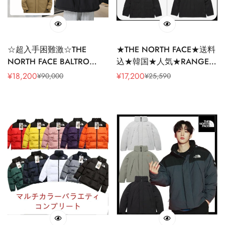
☆超入手困難激☆THE
★THE NORTH FACE★送料
NORTH FACE BALTRO
込★韓国★人気★RANGER
LIGHT JACKET_バルトロラ
JACKET NJ3BN50
¥
18,200
¥
17,200
¥
90,000
¥
25,590
販
通
販
通
イトジャケット
売
常
売
常
価
価
価
価
格
格
格
格