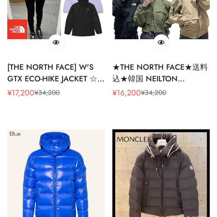
[THE NORTH FACE] W'S
★THE NORTH FACE★送料
GTX ECO-HIKE JACKET ☆
込★韓国 NEILTON
大人気☆
BOMBER JACKET NJ3BP12
¥
17,200
¥
16,200
¥
34,200
¥
34,200
販
通
販
通
売
常
売
常
価
価
価
価
格
格
格
格