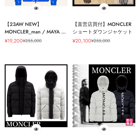
【23AW NEW】
【直営店買付】MONCLER
MONCLER_man / MAYA ダ
ショートダウンジャケット
ウンジャケット / Blue
¥
19,200
¥
20,100
¥
255,000
¥
255,000
販
通
販
通
売
常
売
常
価
価
価
価
格
格
格
格