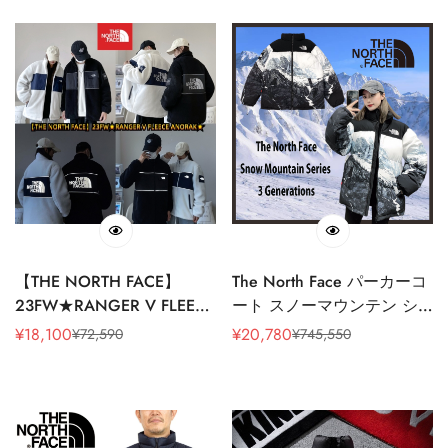
格
格
格
格
【THE NORTH FACE】
The North Face パーカーコ
23FW★RANGER V FLEECE
ート スノーマウンテン シ
ANORAK★
リーズ 3.0
¥
18,100
¥
20,780
¥
72,590
¥
745,550
販
通
販
通
売
常
売
常
価
価
価
価
格
格
格
格