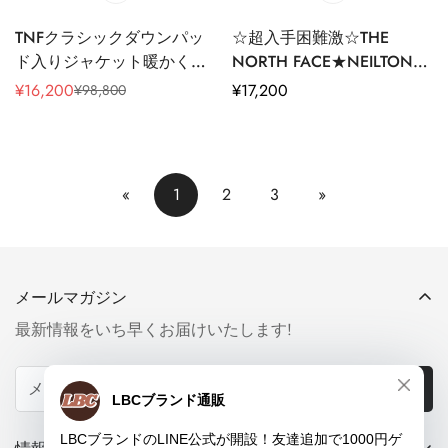
TNFクラシックダウンパッ
☆超入手困難激☆THE
ド入りジャケット暖かく防
NORTH FACE★NEILTON
風パンジャケット
ON BALL ジャケット★
¥
16,200
通
¥
17,200
¥
98,800
販
通
常
売
常
価
価
価
格
格
格
«
1
2
3
»
メールマガジン
最新情報をいち早くお届けいたします!
今すぐ購読する