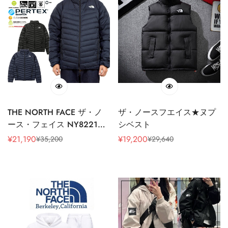
THE NORTH FACE ザ・ノ
ザ・ノースフエイス★ヌプ
ース・フェイス NY82212
シベスト
サンダー ジャケット
¥
21,190
¥
19,200
¥
35,200
¥
29,640
販
通
販
通
THUNDER JACKET ハイブリ
売
常
売
常
ッド インナー ダウン スー
価
価
価
価
ツ ビジネス アウトドア ア
格
格
格
格
ウター メンズ レディース
光電子 撥水 軽量 保温 防寒
2カラー 国内正規 2022AW