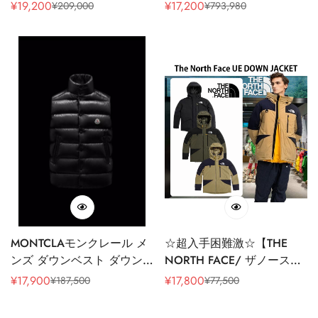
ンジャケット ファッショ
ANNIVERSARY NUPTSE
¥
19,200
¥
17,200
¥
209,000
¥
793,980
販
通
販
通
ン メンズ
JACKET
売
常
売
常
価
価
価
価
格
格
格
格
MONTCLAモンクレール メ
☆超入手困難激☆【THE
ンズ ダウンベスト ダウン
NORTH FACE/ ザノースフ
ジャケットTibbベスト
ェイス】Cassius Triclimate
¥
17,900
¥
17,800
¥
187,500
¥
77,500
販
通
販
通
Jacket THE NORTH FACE(ザ
売
常
売
常
ノースフェイス)
価
価
価
価