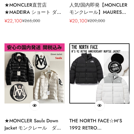
★MONCLER直営店
人気!国内即発【MONCLER
★MADEIRA ショート ダウ
モンクレール】MAURES★
ンジャケット
ダウンジャケット
¥
22,100
¥
20,100
¥
265,000
¥
209,000
販
通
販
通
売
常
売
常
価
価
価
価
格
格
格
格
★MONCLER Saulx Down
THE NORTH FACE☆M'S
Jacket モンクレール ダウ
1992 RETRO