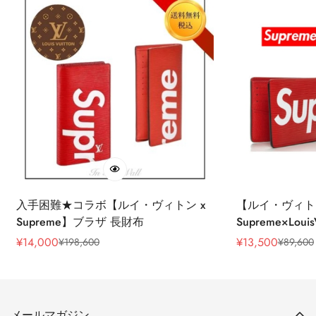
入手困難★コラボ【ルイ・ヴィトン x
【ルイ・ヴィト
Supreme】ブラザ 長財布
Supreme×Lou
ト レッド
¥
14,000
¥
13,500
¥
198,600
¥
89,600
販
通
販
通
売
常
売
常
価
価
価
価
格
格
格
格
メールマガジン