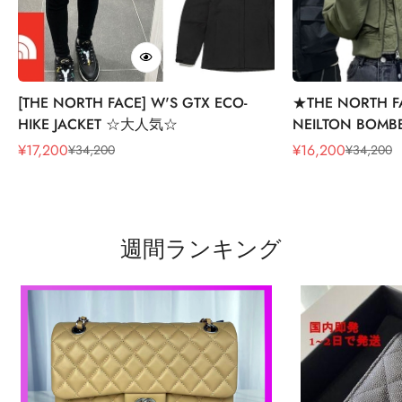
[THE NORTH FACE] W'S GTX ECO-
★THE NORTH
HIKE JACKET ☆大人気☆
NEILTON BOMBE
¥
17,200
¥
16,200
¥
34,200
¥
34,200
販
通
販
通
売
常
売
常
価
価
価
価
格
格
格
格
週間ランキング