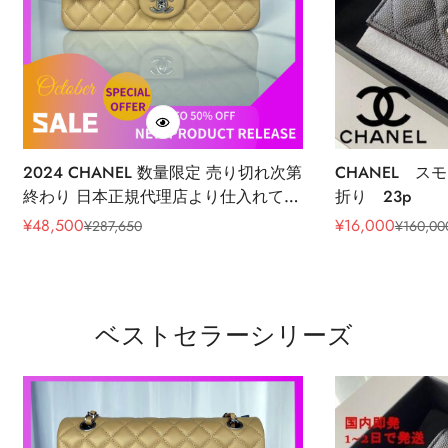
2024 CHANEL 数量限定 売り切れ次第
CHANEL ス
終わり 日本正規代理店より仕入れてお
折り 23p
ります 100%本物保証！
¥
48,500
¥
16,000
¥
287,650
¥
160,00
販
通
販
通
売
常
売
常
価
価
価
価
格
格
格
格
ベストセラーシリーズ