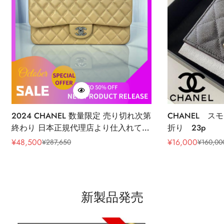
2024 CHANEL 数量限定 売り切れ次第
CHANEL ス
終わり 日本正規代理店より仕入れてお
折り 23p
ります 100%本物保証！
¥
48,500
¥
16,000
¥
287,650
¥
160,00
販
通
販
通
売
常
売
常
価
価
価
価
格
格
格
格
新製品発売