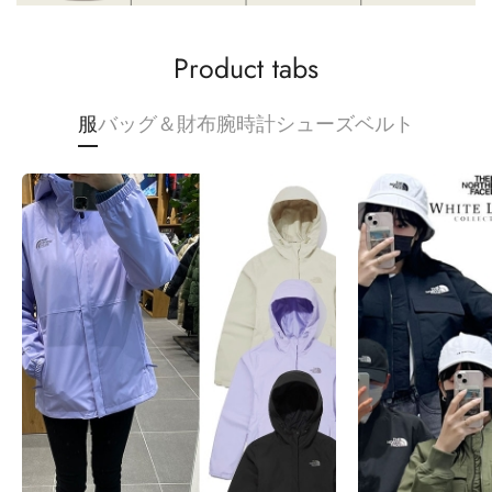
Product tabs
服
バッグ＆財布
腕時計
シューズ
ベルト